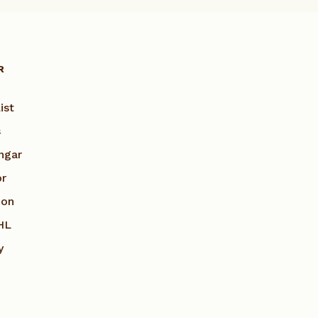
R
ist
s
ngar
or
ion
HL
y