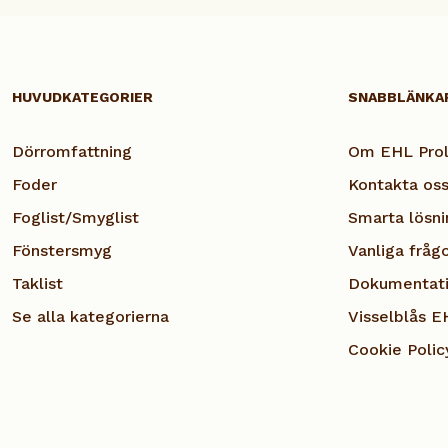
HUVUDKATEGORIER
SNABBLÄNKA
Dörromfattning
Om EHL Prol
Foder
Kontakta os
Foglist/Smyglist
Smarta lösni
Fönstersmyg
Vanliga fråg
Taklist
Dokumentat
Se alla kategorierna
Visselblås E
Cookie Polic