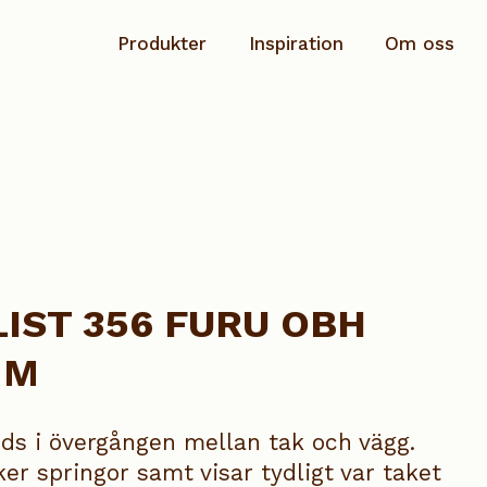
Produkter
Inspiration
Om oss
Planhyvlad
Hållbarhet & ansvar
Rundstav
Dokumentation
Salning/Täckbräda
Kontakta oss
Sockel
IST 356 FURU OBH
Speciallist
MM
Taklist
Se alla produkter
nds i övergången mellan tak och vägg.
ker springor samt visar tydligt var taket