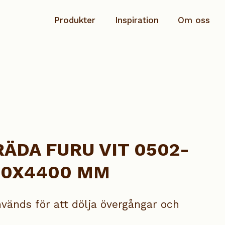
Produkter
Inspiration
Om oss
Planhyvlad
Hållbarhet & ansvar
Rundstav
Dokumentation
Salning/Täckbräda
Kontakta oss
Sockel
ÄDA FURU VIT 0502-
Speciallist
120X4400 MM
Taklist
Se alla produkter
vänds för att dölja övergångar och