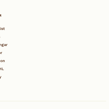
R
ist
s
ngar
or
ion
HL
y