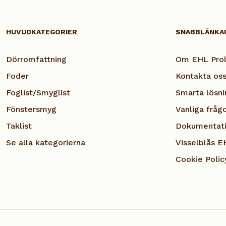
HUVUDKATEGORIER
SNABBLÄNKA
Dörromfattning
Om EHL Prol
Foder
Kontakta os
Foglist/Smyglist
Smarta lösni
Fönstersmyg
Vanliga fråg
Taklist
Dokumentat
Se alla kategorierna
Visselblås E
Cookie Polic