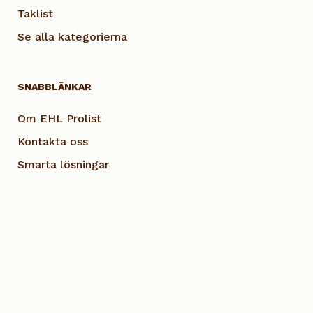
Taklist
Se alla kategorierna
SNABBLÄNKAR
Om EHL Prolist
Kontakta oss
Smarta lösningar
Vanliga frågor
Dokumentation
Visselblås EHL
Cookie Policy