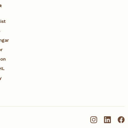
R
ist
s
ngar
or
ion
HL
y