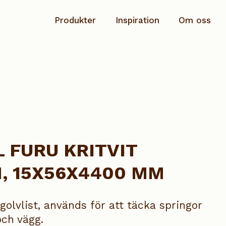
Produkter
Inspiration
Om oss
Planhyvlad
Hållbarhet & ansvar
Rundstav
Dokumentation
Salning/Täckbräda
Kontakta oss
Sockel
 FURU KRITVIT
Speciallist
, 15X56X4400 MM
Taklist
Se alla produkter
 golvlist, används för att täcka springor
och vägg.