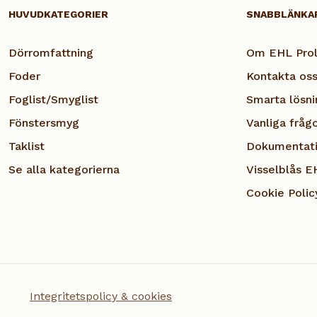
HUVUDKATEGORIER
SNABBLÄNKA
Dörromfattning
Om EHL Prol
Foder
Kontakta os
Foglist/Smyglist
Smarta lösni
Fönstersmyg
Vanliga fråg
Taklist
Dokumentat
Se alla kategorierna
Visselblås E
Cookie Polic
Integritetspolicy & cookies