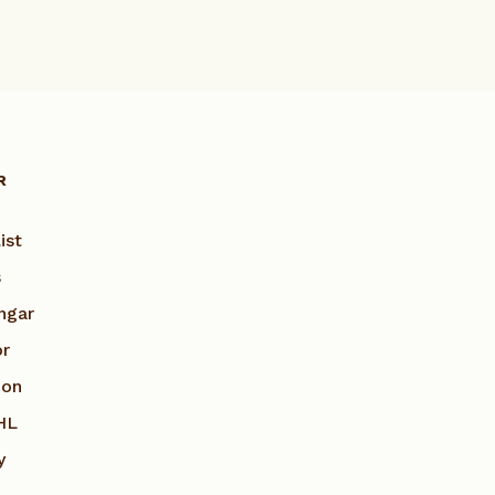
R
ist
s
ngar
or
ion
HL
y