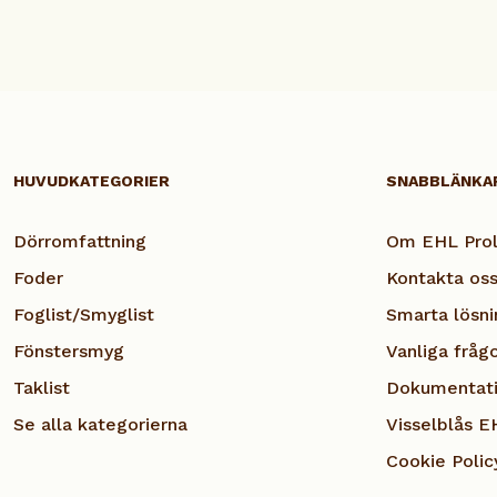
HUVUDKATEGORIER
SNABBLÄNKA
Dörromfattning
Om EHL Prol
Foder
Kontakta os
Foglist/Smyglist
Smarta lösni
Fönstersmyg
Vanliga fråg
Taklist
Dokumentat
Se alla kategorierna
Visselblås E
Cookie Polic