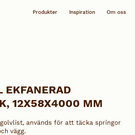
Produkter
Inspiration
Om oss
Planhyvlad
Hållbarhet & ansvar
Rundstav
Dokumentation
Salning/Täckbräda
Kontakta oss
Sockel
L EKFANERAD
Speciallist
K, 12X58X4000 MM
Taklist
Se alla produkter
 golvlist, används för att täcka springor
och vägg.