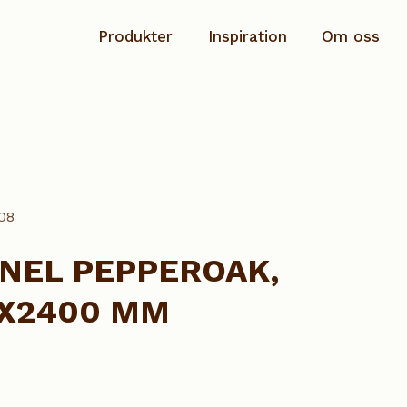
Produkter
Inspiration
Om oss
Planhyvlad
Hållbarhet & ansvar
Rundstav
Dokumentation
08
Salning/Täckbräda
Kontakta oss
Sockel
NEL PEPPEROAK,
Speciallist
0X2400 MM
Taklist
Se alla produkter