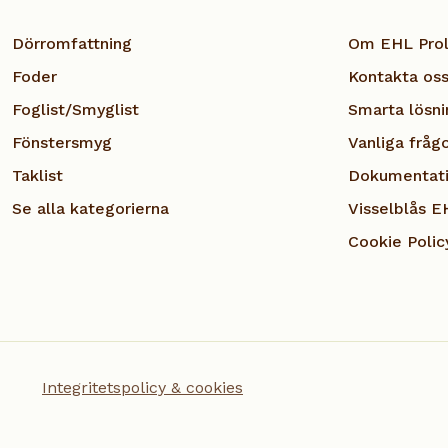
Dörromfattning
Om EHL Prol
Foder
Kontakta os
Foglist/Smyglist
Smarta lösni
Fönstersmyg
Vanliga fråg
Taklist
Dokumentat
Se alla kategorierna
Visselblås E
Cookie Polic
Integritetspolicy & cookies