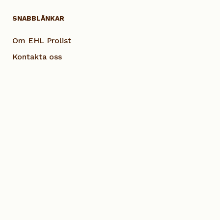
SNABBLÄNKAR
Om EHL Prolist
Kontakta oss
Smarta lösningar
Vanliga frågor
Dokumentation
Visselblås EHL
Cookie Policy
© 2023 Alla rättigheter EHL Profiles AB