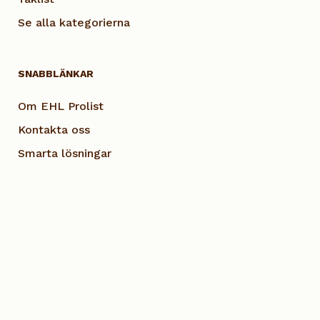
Se alla kategorierna
SNABBLÄNKAR
Om EHL Prolist
Kontakta oss
Smarta lösningar
Vanliga frågor
Dokumentation
Visselblås EHL
Cookie Policy