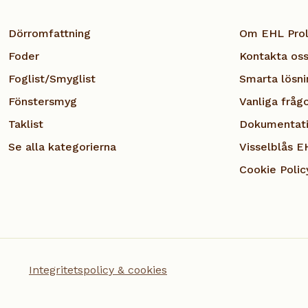
Dörromfattning
Om EHL Prol
Foder
Kontakta os
Foglist/Smyglist
Smarta lösni
Fönstersmyg
Vanliga fråg
Taklist
Dokumentat
Se alla kategorierna
Visselblås E
Cookie Polic
Integritetspolicy & cookies