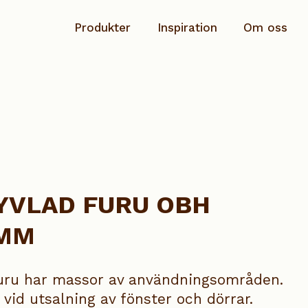
Produkter
Inspiration
Om oss
Planhyvlad
Hållbarhet & ansvar
Rundstav
Dokumentation
Salning/Täckbräda
Kontakta oss
Sockel
YVLAD FURU OBH
Speciallist
 MM
Taklist
Se alla produkter
uru har massor av användningsområden.
vid utsalning av fönster och dörrar.