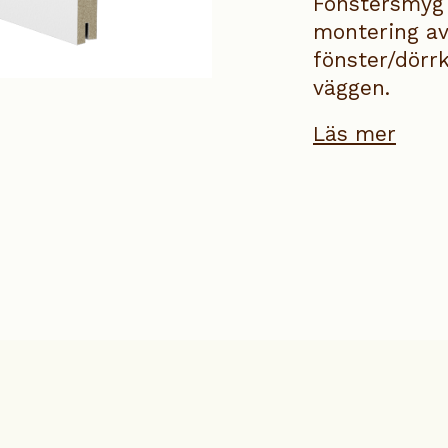
Fönstersmyg 
montering av 
fönster/dörr
väggen.
Läs mer