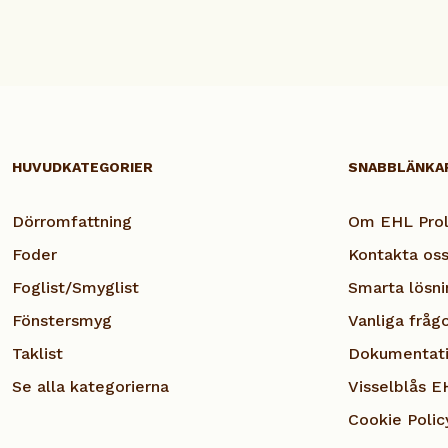
HUVUDKATEGORIER
SNABBLÄNKA
Dörromfattning
Om EHL Prol
Foder
Kontakta os
Foglist/Smyglist
Smarta lösni
Fönstersmyg
Vanliga fråg
Taklist
Dokumentat
Se alla kategorierna
Visselblås E
Cookie Polic