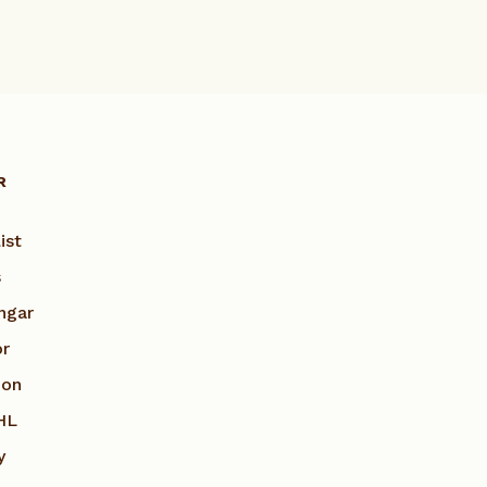
R
ist
s
ngar
or
ion
HL
y