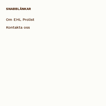
SNABBLÄNKAR
Om EHL Prolist
Kontakta oss
Smarta lösningar
Vanliga frågor
Dokumentation
Visselblås EHL
Cookie Policy
© 2023 Alla rättigheter EHL Profiles AB