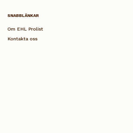
SNABBLÄNKAR
Om EHL Prolist
Kontakta oss
Smarta lösningar
Vanliga frågor
Dokumentation
Visselblås EHL
Cookie Policy