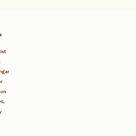
R
ist
s
ngar
or
ion
HL
y