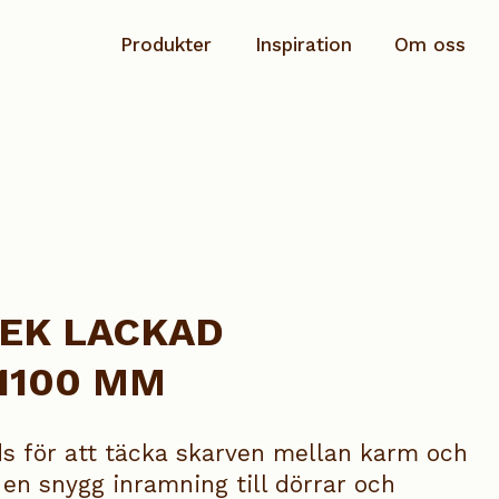
Produkter
Inspiration
Om oss
Planhyvlad
Hållbarhet & ansvar
Rundstav
Dokumentation
Salning/Täckbräda
Kontakta oss
Sockel
EK LACKAD
Speciallist
1100 MM
Taklist
Se alla produkter
s för att täcka skarven mellan karm och
 en snygg inramning till dörrar och