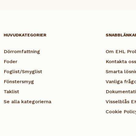
HUVUDKATEGORIER
SNABBLÄNKA
Dörromfattning
Om EHL Prol
Foder
Kontakta os
Foglist/Smyglist
Smarta lösni
Fönstersmyg
Vanliga fråg
Taklist
Dokumentat
Se alla kategorierna
Visselblås E
Cookie Polic