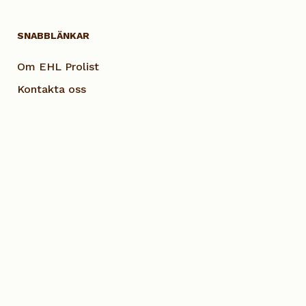
SNABBLÄNKAR
Om EHL Prolist
Kontakta oss
Smarta lösningar
Vanliga frågor
Dokumentation
Visselblås EHL
Cookie Policy