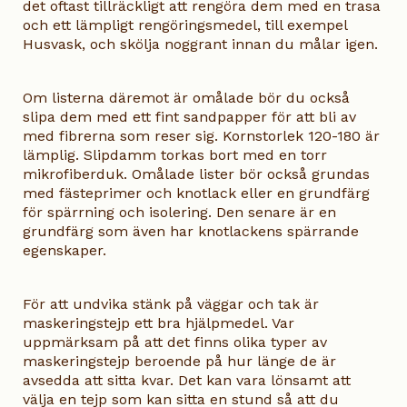
det oftast tillräckligt att rengöra dem med en trasa
och ett lämpligt rengöringsmedel, till exempel
Husvask, och skölja noggrant innan du målar igen.
Om listerna däremot är omålade bör du också
slipa dem med ett fint sandpapper för att bli av
med fibrerna som reser sig. Kornstorlek 120-180 är
lämplig. Slipdamm torkas bort med en torr
mikrofiberduk. Omålade lister bör också grundas
med fästeprimer och knotlack eller en grundfärg
för spärrning och isolering. Den senare är en
grundfärg som även har knotlackens spärrande
egenskaper.
För att undvika stänk på väggar och tak är
maskeringstejp ett bra hjälpmedel. Var
uppmärksam på att det finns olika typer av
maskeringstejp beroende på hur länge de är
avsedda att sitta kvar. Det kan vara lönsamt att
välja en tejp som kan sitta en stund så att du