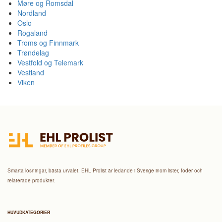
Møre og Romsdal
Nordland
Oslo
Rogaland
Troms og Finnmark
Trøndelag
Vestfold og Telemark
Vestland
Viken
Smarta lösningar, bästa urvalet. EHL Prolist är ledande i Sverige inom lister, foder och
relaterade produkter.
HUVUDKATEGORIER