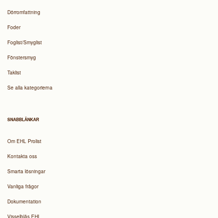
Dörromfattning
Foder
Foglist/Smyglist
Fönstersmyg
Taklist
Se alla kategorierna
SNABBLÄNKAR
Om EHL Prolist
Kontakta oss
Smarta lösningar
Vanliga frågor
Dokumentation
Visselblås EHL