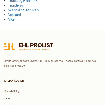
Troms og Finnmark
Trøndelag
Vestfold og Telemark
Vestland
Viken
Smarta lösningar, bästa urvalet. EHL Prolist är ledande i Sverige inom lister, foder och
relaterade produkter.
HUVUDKATEGORIER
Dörromfattning
Foder