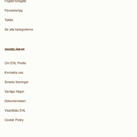
Foglist/Smyglist
Fönstersmyg
Taklist
Se alla kategorierna
SNABBLÄNKAR
Om EHL Prolist
Kontakta oss
Smarta lösningar
Vanliga frågor
Dokumentation
Visselblås EHL
Cookie Policy